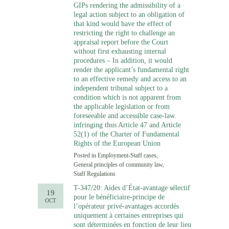
GIPs rendering the admissibility of a
legal action subject to an obligation of
that kind would have the effect of
restricting the right to challenge an
appraisal report before the Court
without first exhausting internal
procedures – In addition, it would
render the applicant’s fundamental right
to an effective remedy and access to an
independent tribunal subject to a
condition which is not apparent from
the applicable legislation or from
foreseeable and accessible case-law.
infringing thus Article 47 and Article
52(1) of the Charter of Fundamental
Rights of the European Union
Posted in
Employment-Staff cases
,
General principles of community law
,
Staff Regulations
T-347/20: Aides d’État-avantage sélectif
19
pour le bénéficiaire-principe de
OCT
l’opérateur privé-avantages accordés
uniquement à certaines entreprises qui
sont déterminées en fonction de leur lieu