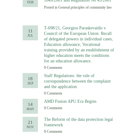
1049/2001 and Regulation No 45/2001
FEB
Posted in
General principles of community law
T-698/21, Georgios Paraskevaidis v.
11
Council of the European Union: Recall
JUL
of delegated powers in individual cases;
Education allowance; Vocational
training provided by an establishment of
higher education meets the conditions
for an education allowance.
0 Comments
Staff Regulations: the rule of
18
correspondence between the complaint
SEP
and the application
0 Comments
AMD Fusion APU Era Begins
14
0 Comments
MAY
The Reform of the data protection legal
21
framework
NOV
0 Comments