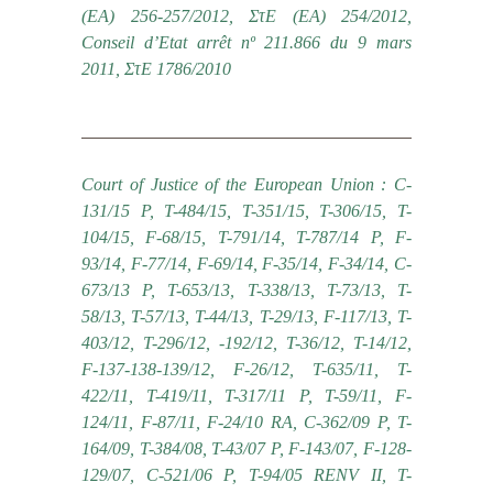
(ΕΑ) 256-257/2012, ΣτΕ (ΕΑ) 254/2012,
Conseil d’Etat arrêt nº 211.866 du 9 mars
2011, ΣτΕ 1786/2010
Court of Justice of the European Union : C-
131/15 P, T-484/15, T-351/15, T-306/15, T-
104/15, F-68/15, Τ-791/14, T-787/14 P, F-
93/14, F-77/14, F-69/14, F-35/14, F-34/14, C-
673/13 P, T-653/13, T-338/13, T-73/13, T-
58/13, T-57/13, T-44/13, T-29/13, F-117/13, T-
403/12, T-296/12, -192/12, T-36/12, T-14/12,
F-137-138-139/12, F-26/12, T-635/11, T-
422/11, T-419/11, T-317/11 P, T-59/11, F-
124/11, F-87/11, F-24/10 RA, C-362/09 P, T-
164/09, T-384/08, T-43/07 P, F-143/07, F-128-
129/07, C-521/06 P, T-94/05 RENV II, T-